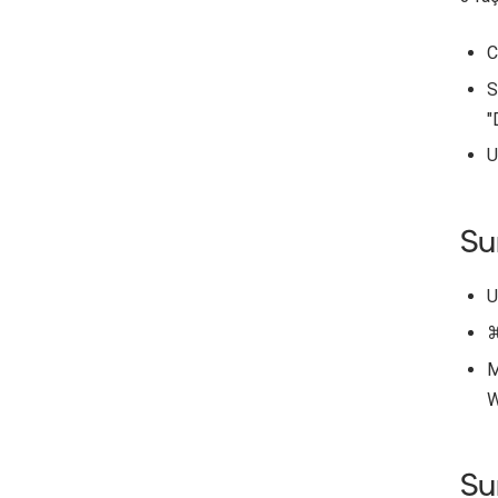
C
S
"
U
Su
U
⌘
M
W
Su