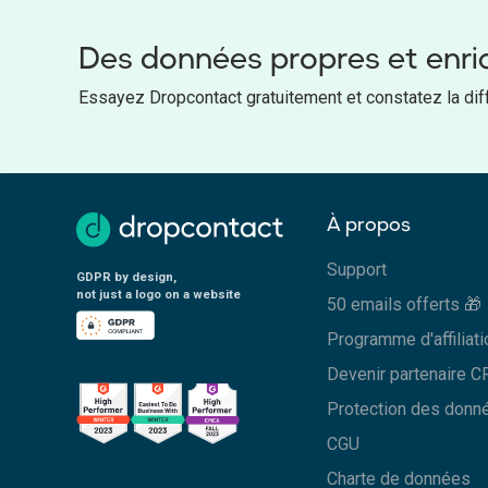
Des données propres et enri
Essayez Dropcontact gratuitement et constatez la dif
À propos
Support
GDPR by design,
not just a logo on a website
50 emails offerts 🎁
Programme d'affiliati
Devenir partenaire 
Protection des donn
CGU
Charte de données