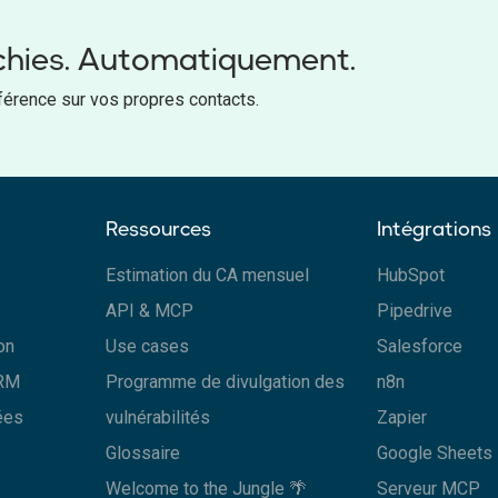
chies. Automatiquement.
férence sur vos propres contacts.
Ressources
Intégrations
Estimation du CA mensuel
HubSpot
API & MCP
Pipedrive
on
Use cases
Salesforce
CRM
Programme de divulgation des
n8n
ées
vulnérabilités
Zapier
Glossaire
Google Sheets
Welcome to the Jungle 🌴
Serveur MCP