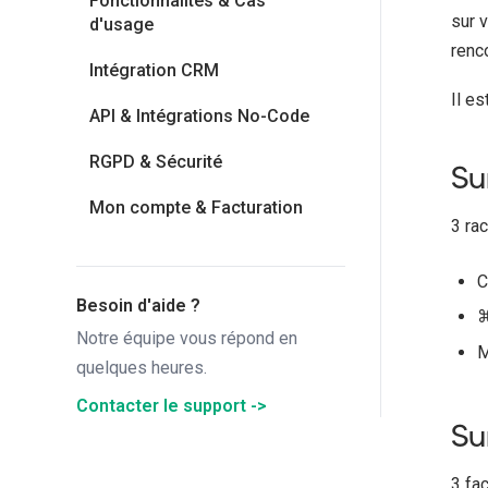
Fonctionnalités & Cas
sur v
d'usage
renc
Intégration CRM
Il e
API & Intégrations No-Code
RGPD & Sécurité
Su
Mon compte & Facturation
3 ra
C
Besoin d'aide ?
⌘
Notre équipe vous répond en
M
quelques heures.
Contacter le support ->
Su
3 fa