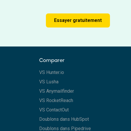
Essayer gratuitement
Comparer
VS Hunter.io
VS Lusha
VS Anymailfinder
VS RocketReach
VS ContactOut
Doublons dans HubSpot
Doublons dans Pipedrive