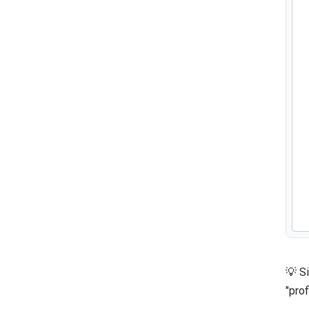
💡 S
"prof