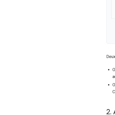
Deux
O
a
O
C
2.