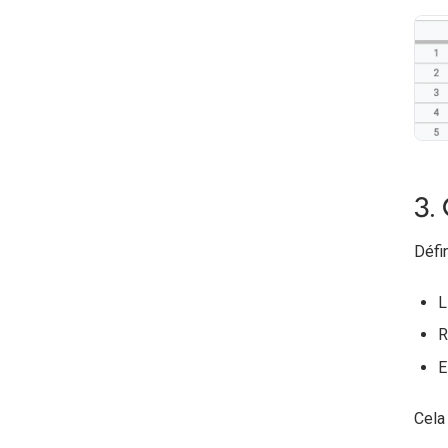
3.
Défi
L
R
E
Cela