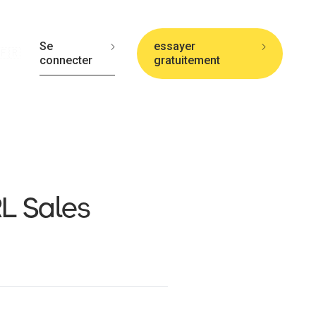
Se
essayer
🇫🇷
connecter
gratuitement
L Sales