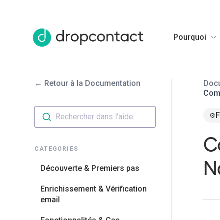
Pourquoi
← Retour à la Documentation
Doc
Comm
F
⚙️
Rechercher dans l'aide
C
CATEGORIES
N
Découverte & Premiers pas
Enrichissement & Vérification
email